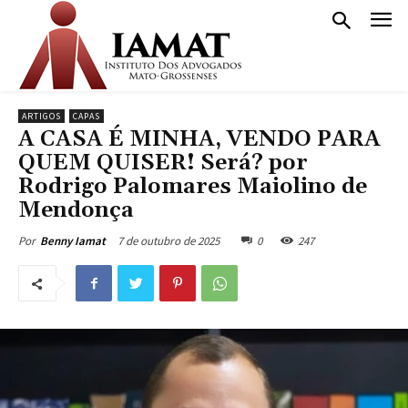
ARTIGOS
CAPAS
A CASA É MINHA, VENDO PARA
QUEM QUISER! Será? por
Rodrigo Palomares Maiolino de
Mendonça
7 de outubro de 2025
0
247
Por
Benny Iamat