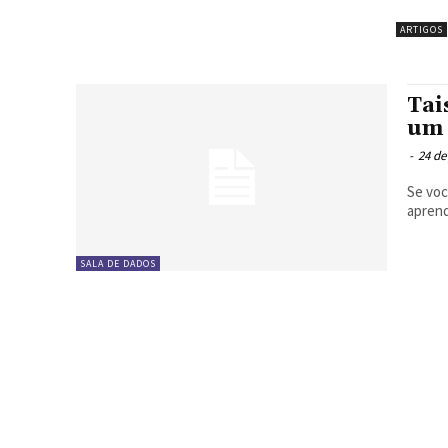
ARTIGOS
Tai
um 
-
24 de
Se voc
aprend
SALA DE DADOS