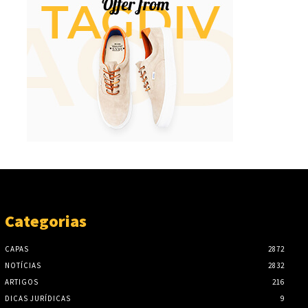
Categorias
CAPAS
2872
NOTÍCIAS
2832
ARTIGOS
216
DICAS JURÍDICAS
9